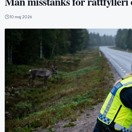
Man misstänks för rattfylleri 
10 maj 2026