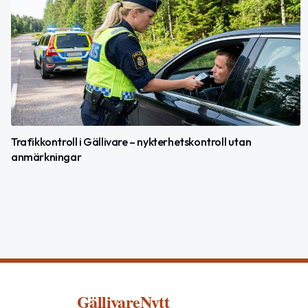
Trafikkontroll i Gällivare – nykterhetskontroll utan
anmärkningar
GällivareNytt