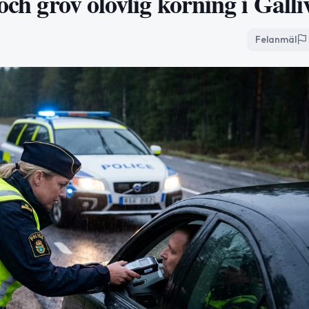
och grov olovlig körning i Gälli
Felanmäl