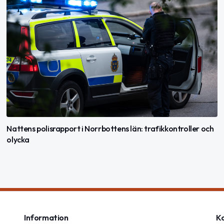
Nattens polisrapport i Norrbottens län: trafikkontroller och
olycka
Information
K