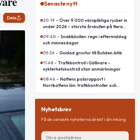
vare
Senaste nytt
Dela
20:19
–
Över 9 000 värnpliktiga rycker in
under 2026 – största årskullen på flera
decennier
09:40
–
Snabbkollen: regn i eftermiddag
och minnesdagar
05:36
–
Guidad gruvtur till Boliden Aitik
11:48
–
Trafikkontroll i Gällivare –
nykterhetskontroll utan anmärkningar
08:46
–
Nattens polisrapport i
Norrbottens län: trafikkontroller och
olycka
Nyhetsbrev
Få de senaste nyheterna direkt i din inkorg.