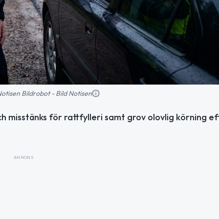
 Notisen Bildrobot - Bild Notisen
ch misstänks för rattfylleri samt grov olovlig körning ef
ANNONS