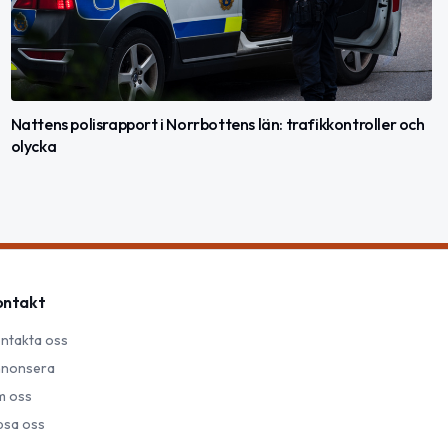
Nattens polisrapport i Norrbottens län: trafikkontroller och
olycka
ontakt
ntakta oss
nonsera
 oss
psa oss