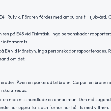
 E4 i Rutvik. Föraren fördes med ambulans till sjukvård.
n ren på E45 vid Fiskträsk. Inga personskador rapporter
ar informerats.
r på E4 vid Månsbyn. Inga personskador rapporterades. 
 hand om det.
terades. Även en parkerad bil brann. Carporten brann ne
h ska utredas.
är en man misshandlade en annan man. Den målsägand
del har upprättats och förhör har hållits med vittnen.