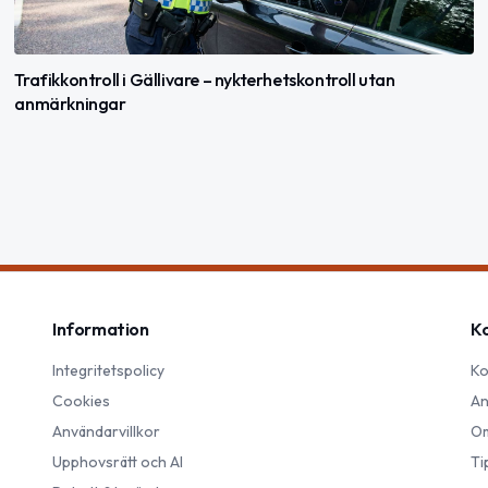
Trafikkontroll i Gällivare – nykterhetskontroll utan
anmärkningar
Information
K
Integritetspolicy
Ko
Cookies
An
Användarvillkor
Om
Upphovsrätt och AI
Ti