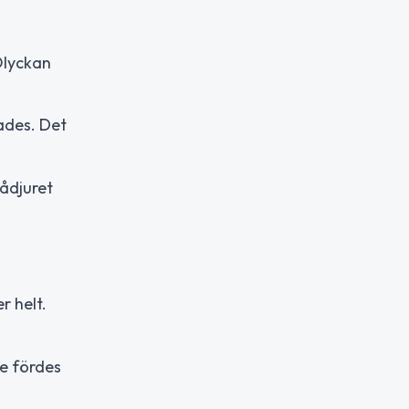
 Olyckan
ades. Det
Rådjuret
r helt.
e fördes