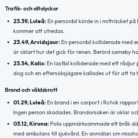
Trafik- och viltolyckor
23.39, Luleå:
En personbil körde in i mitträcket på
kommer att utredas.
23.49, Arvidsjaur:
En personbil kolliderade med e
är oklart hur det gick för renen. Berörd sameby h
23.54, Kalix:
En lastbil kolliderade med ett rådju
dog och en eftersöksjägare kallades ut för att ta
Brand och våldsbrott
01.29, Luleå:
En brand i en carport i Rutvik rappor
Ingen person skadades. Brandorsaken är oklar oc
03.12, Kiruna:
Polis uppmärksammade ett bråk d
med ambulans till sjukvård. En anmälan om misshan