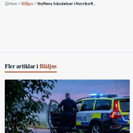
Hem
Blåljus
Nattens händelser i Norrbotten: Trafikolyckor, brand och misshandel
Fler artiklar i
Blåljus