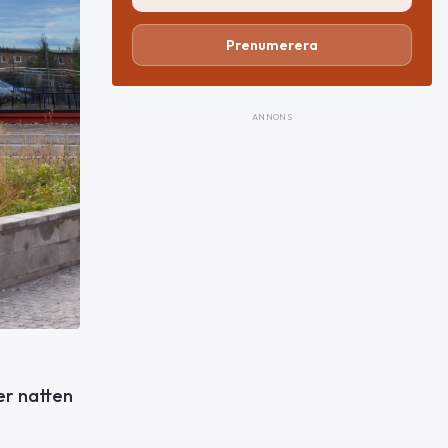
Prenumerera
ANNONS
er natten