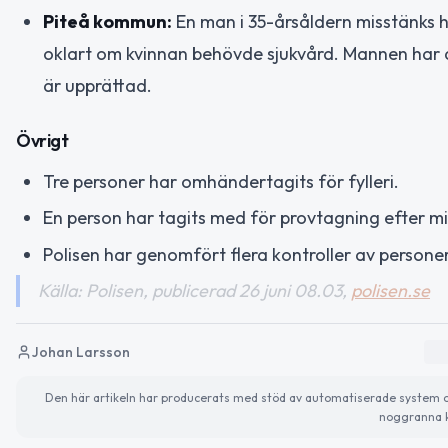
Piteå kommun:
En man i 35-årsåldern misstänks h
oklart om kvinnan behövde sjukvård. Mannen har a
är upprättad.
Övrigt
Tre personer har omhändertagits för fylleri.
En person har tagits med för provtagning efter m
Polisen har genomfört flera kontroller av persone
Källa: Polisen, publicerad 26 juni 08.03,
polisen.se
Johan Larsson
Den här artikeln har producerats med stöd av automatiserade system och 
noggranna k