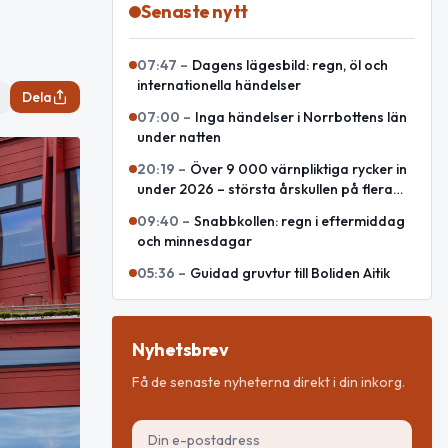
Senaste nytt
07:47
–
Dagens lägesbild: regn, öl och
internationella händelser
Dela
07:00
–
Inga händelser i Norrbottens län
under natten
20:19
–
Över 9 000 värnpliktiga rycker in
under 2026 – största årskullen på flera
decennier
09:40
–
Snabbkollen: regn i eftermiddag
och minnesdagar
05:36
–
Guidad gruvtur till Boliden Aitik
Nyhetsbrev
Få de senaste nyheterna direkt i din inkorg.