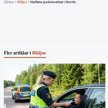
Hem
Blåljus
Nattens polisinsatser i Norrbotten: Misshandel och hemfridsbrott
Fler artiklar i
Blåljus