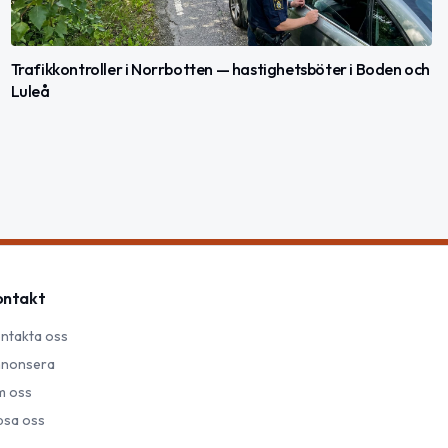
Trafikkontroller i Norrbotten — hastighetsböter i Boden och
Luleå
ontakt
ntakta oss
nonsera
 oss
psa oss