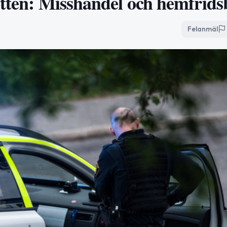
otten: Misshandel och hemfrids
Felanmäl