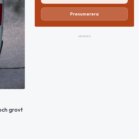
Prenumerera
ANNONS
och grovt