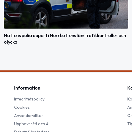
Nattens polisrapport i Norrbottens län: trafikkontroller och
olycka
Information
K
Integritetspolicy
Ko
Cookies
An
Användarvillkor
Om
Upphovsrätt och AI
Ti