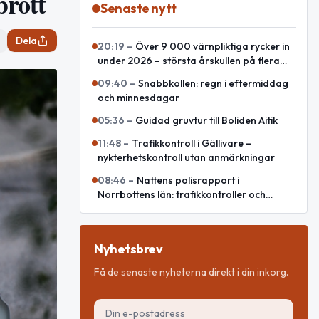
brott
Senaste nytt
Dela
20:19
–
Över 9 000 värnpliktiga rycker in
under 2026 – största årskullen på flera
decennier
09:40
–
Snabbkollen: regn i eftermiddag
och minnesdagar
05:36
–
Guidad gruvtur till Boliden Aitik
11:48
–
Trafikkontroll i Gällivare –
nykterhetskontroll utan anmärkningar
08:46
–
Nattens polisrapport i
Norrbottens län: trafikkontroller och
olycka
Nyhetsbrev
Få de senaste nyheterna direkt i din inkorg.