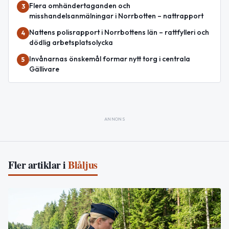
Flera omhändertaganden och
3
misshandelsanmälningar i Norrbotten – nattrapport
Nattens polisrapport i Norrbottens län – rattfylleri och
4
dödlig arbetsplatsolycka
Invånarnas önskemål formar nytt torg i centrala
5
Gällivare
ANNONS
Fler artiklar i
Blåljus