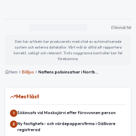
Anmäl fel
Den här artikeln har producerats med stöd av automatiserade
system och externa datakällor. Vårt mål är alltid att rapportera
korrekt, sakligt och relevant. Trots noggranna kontroller kan fel
förekomma.
Hem
Blåljus
Nattens polisinsatser i Norrbottens län – misshandel och olovlig körning
Mest läst
Sökinsats vid Moskojärvi efter försvunnen person
1
Ny fastighets- och värdepappersfirma i Gällivare
2
registrerad