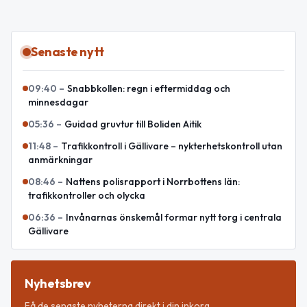
Senaste nytt
09:40
–
Snabbkollen: regn i eftermiddag och
minnesdagar
05:36
–
Guidad gruvtur till Boliden Aitik
11:48
–
Trafikkontroll i Gällivare – nykterhetskontroll utan
anmärkningar
08:46
–
Nattens polisrapport i Norrbottens län:
trafikkontroller och olycka
06:36
–
Invånarnas önskemål formar nytt torg i centrala
Gällivare
Nyhetsbrev
Få de senaste nyheterna direkt i din inkorg.