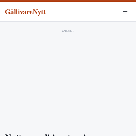
GällivareNytt
ANNONS