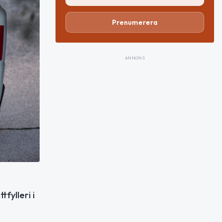
Prenumerera
ANNONS
fylleri i