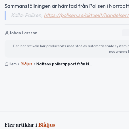
Sammanställningen är hämtad från Polisen i Norrbott
Källa: Polisen,
https://polisen.se/aktuellt/handelse
Johan Larsson
Den här artikeln har producerats med stöd av automatiserade system och 
noggranna k
Hem
Blåljus
Nattens polisrapport från Norrbotten – misshandel, rattfylleri och trafikolycka
Fler artiklar i
Blåljus