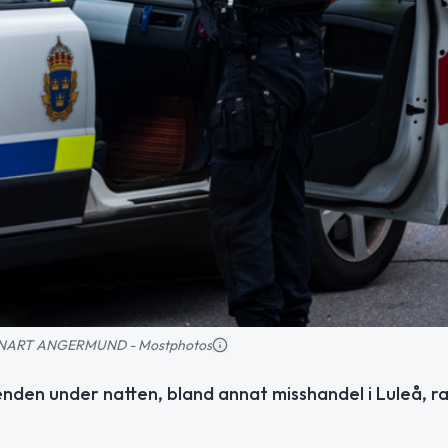
 LENNART ANGERMUND - Mostphotos
nden under natten, bland annat misshandel i Luleå, ratt