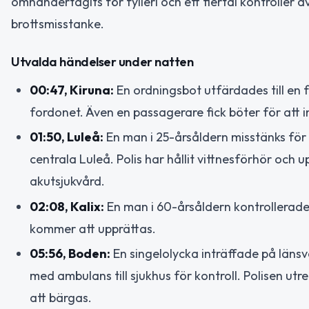
omhändertagits för fylleri och ett flertal kontroller 
brottsmisstanke.
Utvalda händelser under natten
00:47, Kiruna:
En ordningsbot utfärdades till en
fordonet. Även en passagerare fick böter för att i
01:50, Luleå:
En man i 25-årsåldern misstänks för 
centrala Luleå. Polis har hållit vittnesförhör oc
akutsjukvård.
02:08, Kalix:
En man i 60-årsåldern kontrollerades
kommer att upprättas.
05:56, Boden:
En singelolycka inträffade på länsv
med ambulans till sjukhus för kontroll. Polisen ut
att bärgas.