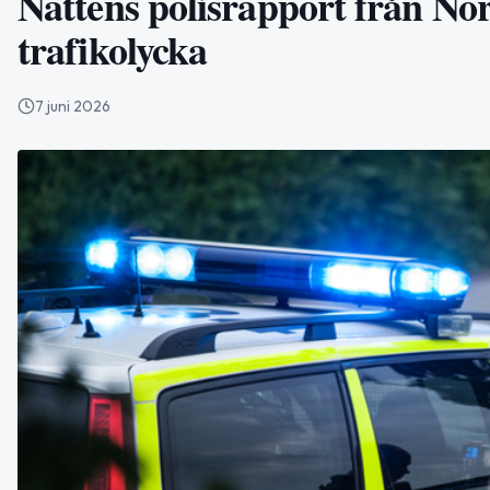
Nattens polisrapport från Nor
trafikolycka
7 juni 2026