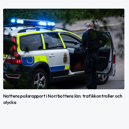
Nattens polisrapport i Norrbottens län: trafikkontroller och
olycka