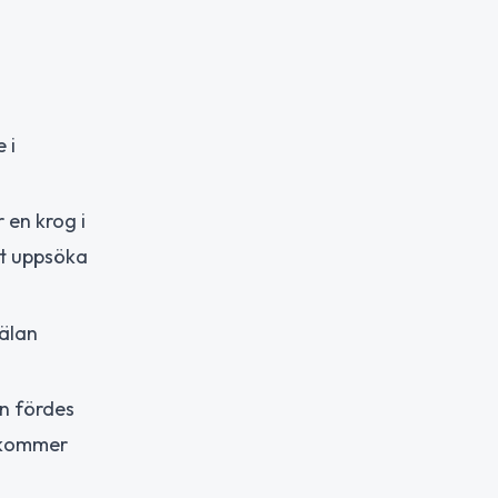
 i
 en krog i
vt uppsöka
mälan
en fördes
h kommer