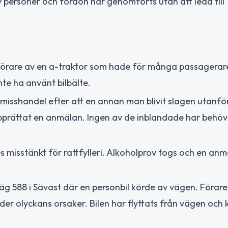
av personer och fordon har genomförts utan att leda till
 förare av en a-traktor som hade för många passagerare
nte ha använt bilbälte.
misshandel efter att en annan man blivit slagen utanför
h upprättat en anmälan. Ingen av de inblandade har behö
 misstänkt för rattfylleri. Alkoholprov togs och en an
äg 588 i Sävast där en personbil körde av vägen. Förar
reder olyckans orsaker. Bilen har flyttats från vägen oc