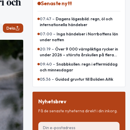
ri och
Senaste nytt
07:47
–
Dagens lägesbild: regn, öl och
internationella händelser
Dela
07:00
–
Inga händelser i Norrbottens län
under natten
20:19
–
Över 9 000 värnpliktiga rycker in
under 2026 – största årskullen på flera
decennier
09:40
–
Snabbkollen: regn i eftermiddag
och minnesdagar
05:36
–
Guidad gruvtur till Boliden Aitik
Nyhetsbrev
Få de senaste nyheterna direkt i din inkorg.