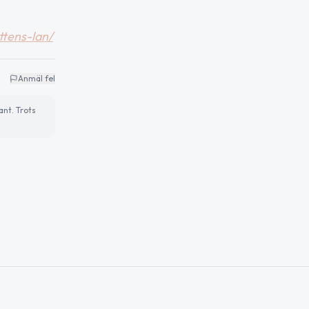
ttens-lan/
Anmäl fel
ant. Trots