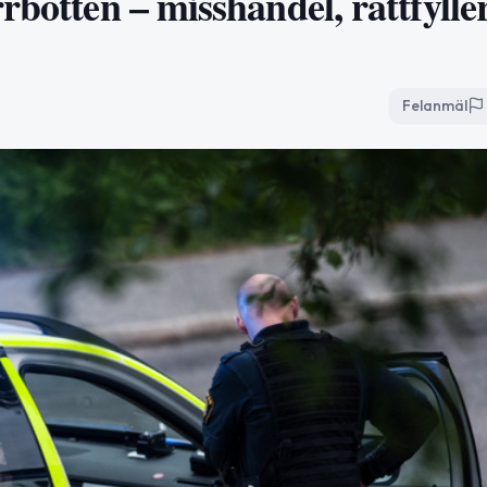
rbotten – misshandel, rattfylle
Felanmäl