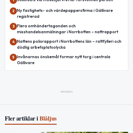
1
Ny fastighets- och värdepappersfirma i Gällivare
2
registrerad
Flera omhändertaganden och
3
misshandelsanmälningar i Norrbotten – nattrapport
Nattens polisrapport i Norrbottens län – rattfylleri och
4
dödlig arbetsplatsolycka
Invånarnas önskemål formar nytt torg i centrala
5
Gällivare
ANNONS
Fler artiklar i
Blåljus