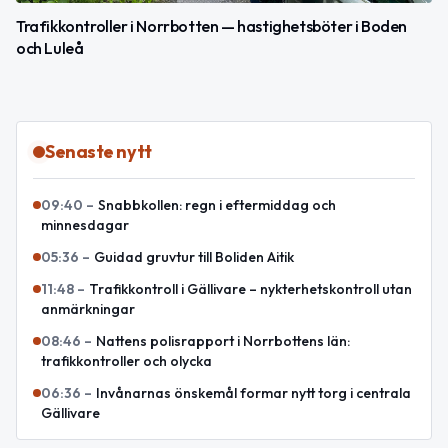
Trafikkontroller i Norrbotten — hastighetsböter i Boden
och Luleå
Senaste nytt
09:40
–
Snabbkollen: regn i eftermiddag och
minnesdagar
05:36
–
Guidad gruvtur till Boliden Aitik
11:48
–
Trafikkontroll i Gällivare – nykterhetskontroll utan
anmärkningar
08:46
–
Nattens polisrapport i Norrbottens län:
trafikkontroller och olycka
06:36
–
Invånarnas önskemål formar nytt torg i centrala
Gällivare