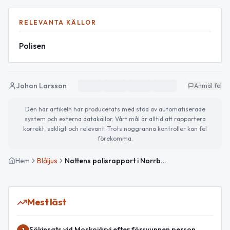
RELEVANTA KÄLLOR
Polisen
Johan Larsson
Anmäl fel
Den här artikeln har producerats med stöd av automatiserade
system och externa datakällor. Vårt mål är alltid att rapportera
korrekt, sakligt och relevant. Trots noggranna kontroller kan fel
förekomma.
Hem
Blåljus
Nattens polisrapport i Norrbotten: omhändertaganden, rattfylleri och singelolycka
Mest läst
Sökinsats vid Moskojärvi efter försvunnen person