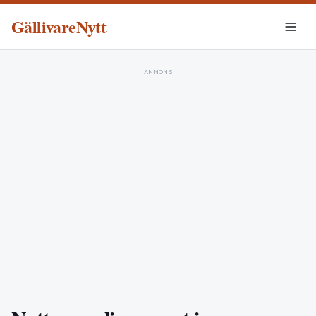
GällivareNytt
ANNONS