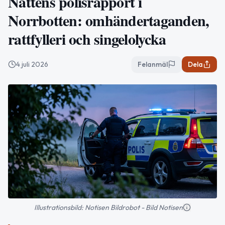
Nattens polisrapport i
Norrbotten: omhändertaganden,
rattfylleri och singelolycka
4 juli 2026
Felanmäl
Dela
Illustrationsbild: Notisen Bildrobot - Bild Notisen