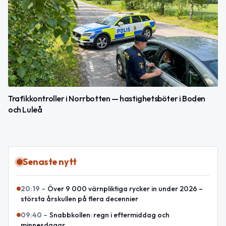
Trafikkontroller i Norrbotten — hastighetsböter i Boden
och Luleå
Senaste nytt
20:19
–
Över 9 000 värnpliktiga rycker in under 2026 –
största årskullen på flera decennier
09:40
–
Snabbkollen: regn i eftermiddag och
minnesdagar