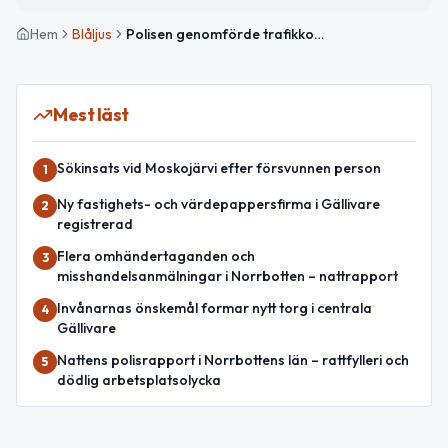
Hem
Blåljus
Polisen genomförde trafikkontroller i Norrbotten – flera böter utdelade
Mest läst
Sökinsats vid Moskojärvi efter försvunnen person
1
Ny fastighets- och värdepappersfirma i Gällivare
2
registrerad
Flera omhändertaganden och
3
misshandelsanmälningar i Norrbotten – nattrapport
Invånarnas önskemål formar nytt torg i centrala
4
Gällivare
Nattens polisrapport i Norrbottens län – rattfylleri och
5
dödlig arbetsplatsolycka