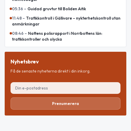
05:36
–
Guidad gruvtur till Boliden Aitik
11:48
–
Trafikkontroll i Gällivare – nykterhetskontroll utan
anmärkningar
08:46
–
Nattens polisrapport i Norrbottens län:
trafikkontroller och olycka
Nyhetsbrev
Få de senaste nyheterna direkt i din inkorg.
Prenumerera