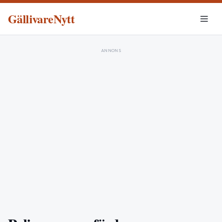
GällivareNytt
ANNONS