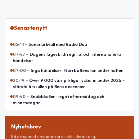
Senaste nytt
05:41
–
Sommarkväll med Radio Duo
07:47
–
Dagens lägesbild: regn, öl och internationella
händelser
07:00
–
Inga händelser i Norrbottens län under natten
20:19
–
Över 9 000 värnpliktiga rycker in under 2026 –
största årskullen på flera decennier
09:40
–
Snabbkollen: regn i eftermiddag och
minnesdagar
Nyhetsbrev
Få de senaste nyheterna direkt i din inkorg.