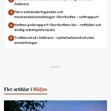
Gällivare
Flera omhändertaganden och
3
misshandelsanmälningar i Norrbotten – nattrapport
Nattens polisrapport i Norrbottens län – rattfylleri och
4
dödlig arbetsplatsolycka
Trafikkontroll i Gällivare – nykterhetskontroll utan
5
anmärkningar
ANNONS
Fler artiklar i
Blåljus