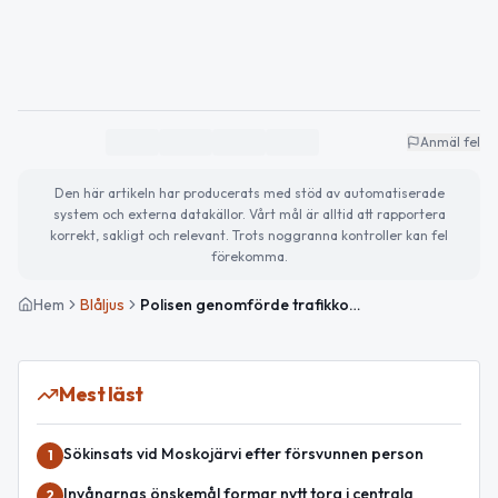
Anmäl fel
Den här artikeln har producerats med stöd av automatiserade
system och externa datakällor. Vårt mål är alltid att rapportera
korrekt, sakligt och relevant. Trots noggranna kontroller kan fel
förekomma.
Hem
Blåljus
Polisen genomförde trafikkontroller i Norrbottens län – flera böter utfärdade
Mest läst
Sökinsats vid Moskojärvi efter försvunnen person
1
Invånarnas önskemål formar nytt torg i centrala
2