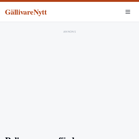
GällivareNytt
ANNONS