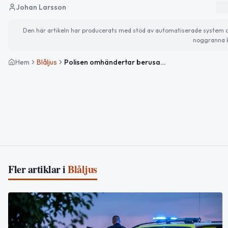
Johan Larsson
Den här artikeln har producerats med stöd av automatiserade system och 
noggranna k
Hem
Blåljus
Polisen omhändertar berusad person och utfärdar ordningsbot i Norrbotten
Fler artiklar i
Blåljus