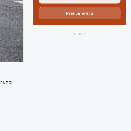
Prenumerera
ANNONS
iruna