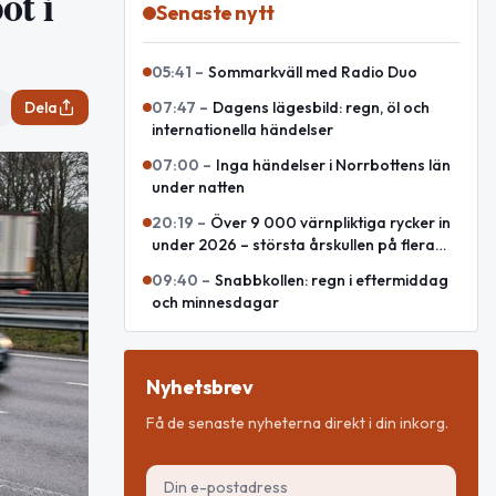
ot i
Senaste nytt
05:41
–
Sommarkväll med Radio Duo
Dela
07:47
–
Dagens lägesbild: regn, öl och
internationella händelser
07:00
–
Inga händelser i Norrbottens län
under natten
20:19
–
Över 9 000 värnpliktiga rycker in
under 2026 – största årskullen på flera
decennier
09:40
–
Snabbkollen: regn i eftermiddag
och minnesdagar
Nyhetsbrev
Få de senaste nyheterna direkt i din inkorg.