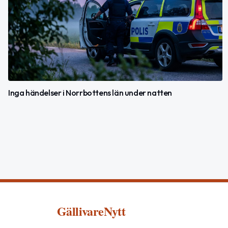
Inga händelser i Norrbottens län under natten
GällivareNytt