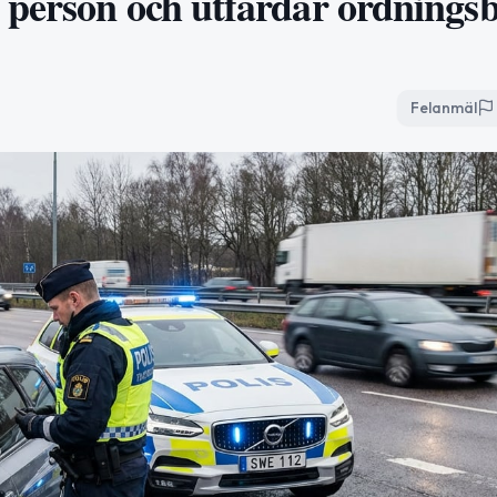
person och utfärdar ordningsb
Felanmäl