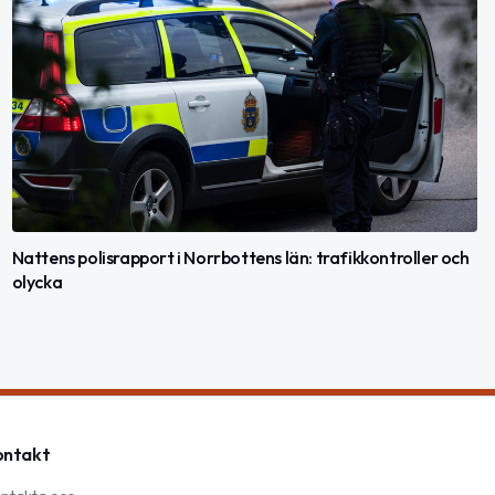
Nattens polisrapport i Norrbottens län: trafikkontroller och
olycka
ontakt