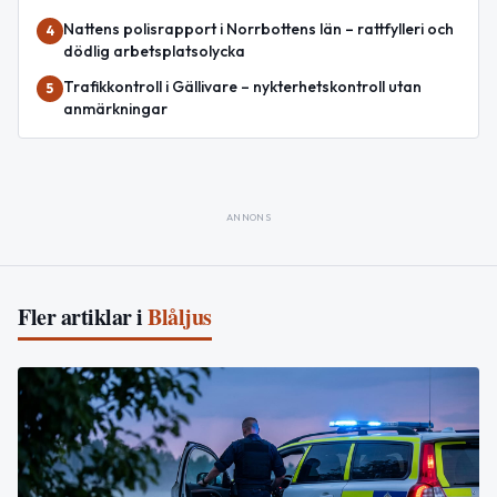
Nattens polisrapport i Norrbottens län – rattfylleri och
4
dödlig arbetsplatsolycka
Trafikkontroll i Gällivare – nykterhetskontroll utan
5
anmärkningar
ANNONS
Fler artiklar i
Blåljus