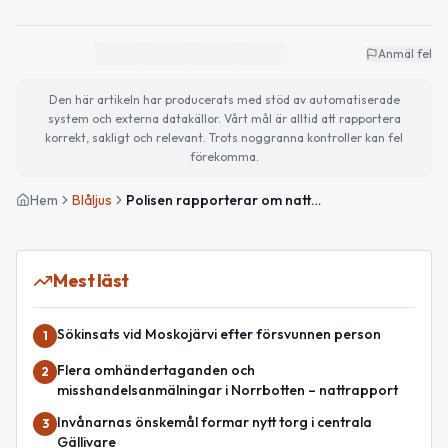
Anmäl fel
Den här artikeln har producerats med stöd av automatiserade
system och externa datakällor. Vårt mål är alltid att rapportera
korrekt, sakligt och relevant. Trots noggranna kontroller kan fel
förekomma.
Hem
Blåljus
Polisen rapporterar om nattens händelser i Norrbotten
Mest läst
Sökinsats vid Moskojärvi efter försvunnen person
1
Flera omhändertaganden och
2
misshandelsanmälningar i Norrbotten – nattrapport
Invånarnas önskemål formar nytt torg i centrala
3
Gällivare