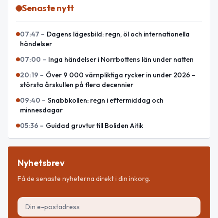
Senaste nytt
07:47
–
Dagens lägesbild: regn, öl och internationella
händelser
07:00
–
Inga händelser i Norrbottens län under natten
20:19
–
Över 9 000 värnpliktiga rycker in under 2026 –
största årskullen på flera decennier
09:40
–
Snabbkollen: regn i eftermiddag och
minnesdagar
05:36
–
Guidad gruvtur till Boliden Aitik
Nyhetsbrev
Få de senaste nyheterna direkt i din inkorg.