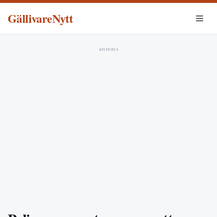
GällivareNytt
ANNONS