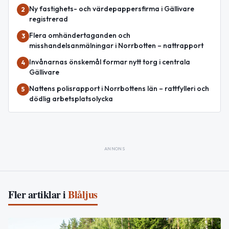
Ny fastighets- och värdepappersfirma i Gällivare
2
registrerad
Flera omhändertaganden och
3
misshandelsanmälningar i Norrbotten – nattrapport
Invånarnas önskemål formar nytt torg i centrala
4
Gällivare
Nattens polisrapport i Norrbottens län – rattfylleri och
5
dödlig arbetsplatsolycka
ANNONS
Fler artiklar i
Blåljus