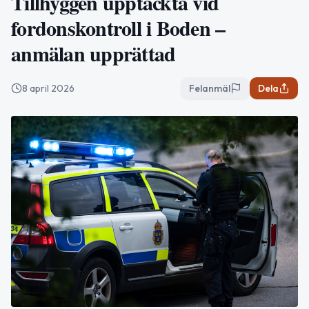
Tillhyggen upptäckta vid
fordonskontroll i Boden –
anmälan upprättad
8 april 2026
Felanmäl
Dela