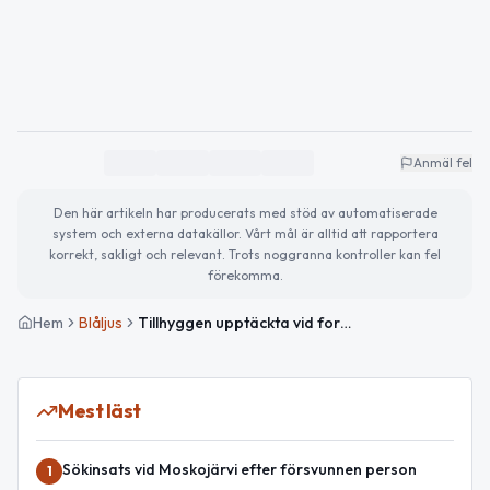
Anmäl fel
Den här artikeln har producerats med stöd av automatiserade
system och externa datakällor. Vårt mål är alltid att rapportera
korrekt, sakligt och relevant. Trots noggranna kontroller kan fel
förekomma.
Hem
Blåljus
Tillhyggen upptäckta vid fordonskontroll i Boden – anmälan upprättad
Mest läst
Sökinsats vid Moskojärvi efter försvunnen person
1