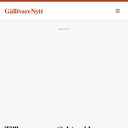
GällivareNytt
ANNONS