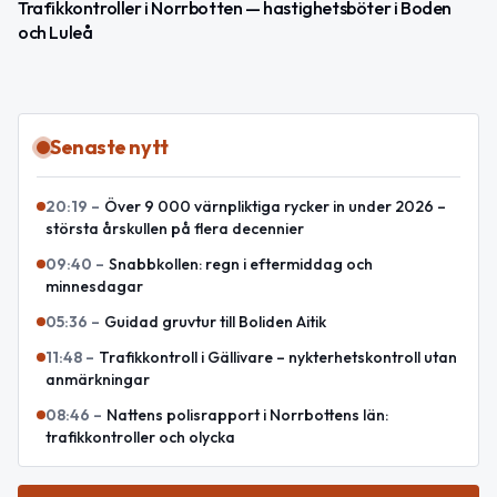
Trafikkontroller i Norrbotten — hastighetsböter i Boden
och Luleå
Senaste nytt
20:19
–
Över 9 000 värnpliktiga rycker in under 2026 –
största årskullen på flera decennier
09:40
–
Snabbkollen: regn i eftermiddag och
minnesdagar
05:36
–
Guidad gruvtur till Boliden Aitik
11:48
–
Trafikkontroll i Gällivare – nykterhetskontroll utan
anmärkningar
08:46
–
Nattens polisrapport i Norrbottens län:
trafikkontroller och olycka