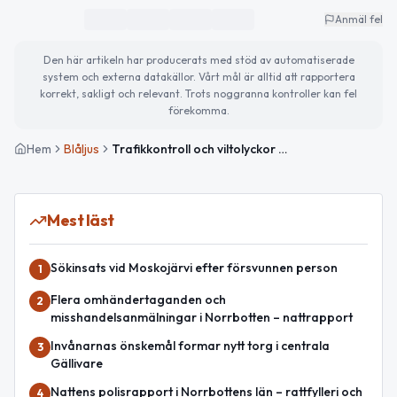
Anmäl fel
Den här artikeln har producerats med stöd av automatiserade
system och externa datakällor. Vårt mål är alltid att rapportera
korrekt, sakligt och relevant. Trots noggranna kontroller kan fel
förekomma.
Hem
Blåljus
Trafikkontroll och viltolyckor rapporterade i Boden
Mest läst
Sökinsats vid Moskojärvi efter försvunnen person
1
Flera omhändertaganden och
2
misshandelsanmälningar i Norrbotten – nattrapport
Invånarnas önskemål formar nytt torg i centrala
3
Gällivare
Nattens polisrapport i Norrbottens län – rattfylleri och
4