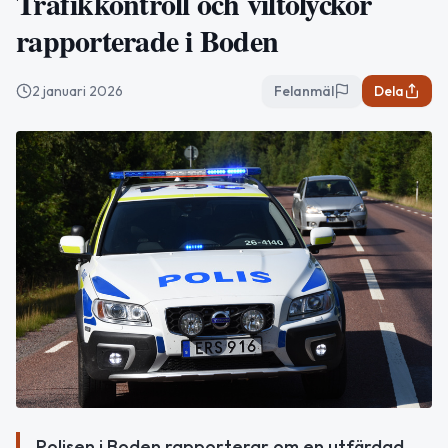
Trafikkontroll och viltolyckor
rapporterade i Boden
2 januari 2026
Felanmäl
Dela
Polisen i Boden rapporterar om en utfärdad