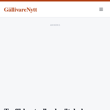
GällivareNytt
ANNONS