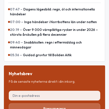
07:47
–
Dagens lägesbild: regn, öl och internationella
händelser
07:00
–
Inga händelser i Norrbottens län under natten
20:19
–
Över 9 000 värnpliktiga rycker in under 2026 –
största årskullen på flera decennier
09:40
–
Snabbkollen: regn i eftermiddag och
minnesdagar
05:36
–
Guidad gruvtur till Boliden Aitik
Nyhetsbrev
Få de senaste nyheterna direkt i din inkorg.
Prenumerera