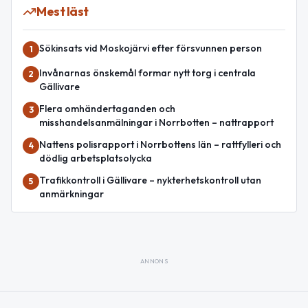
Mest läst
Sökinsats vid Moskojärvi efter försvunnen person
1
Invånarnas önskemål formar nytt torg i centrala
2
Gällivare
Flera omhändertaganden och
3
misshandelsanmälningar i Norrbotten – nattrapport
Nattens polisrapport i Norrbottens län – rattfylleri och
4
dödlig arbetsplatsolycka
Trafikkontroll i Gällivare – nykterhetskontroll utan
5
anmärkningar
ANNONS