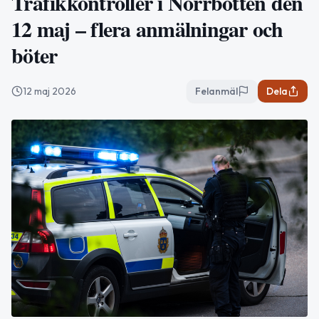
Trafikkontroller i Norrbotten den
12 maj – flera anmälningar och
böter
12 maj 2026
Felanmäl
Dela