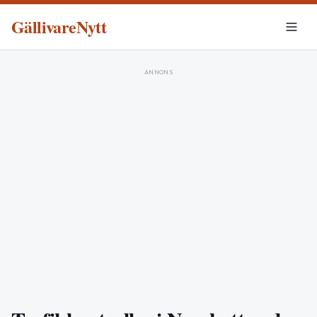
GällivareNytt
ANNONS