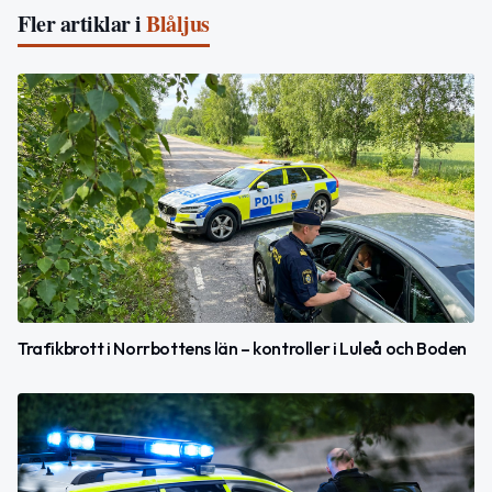
Fler artiklar i
Blåljus
Trafikbrott i Norrbottens län – kontroller i Luleå och Boden