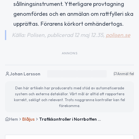
sållningsinstrument. Ytterligare provtagning
genomfördes och en anmälan om rattfylleri ska
upprättas. Förarens körkort omhändertogs.
Källa: Polisen, publicerad 12 maj 12.35,
polisen.se
ANNONS
Johan Larsson
Anmäl fel
Den här artikeln har producerats med stöd av automatiserade
system och externa datakällor. Vårt mål är alltid att rapportera
korrekt, sakligt och relevant. Trots noggranna kontroller kan fel
förekomma.
Hem
Blåljus
Trafikkontroller i Norrbotten den 12 maj – flera anmälningar och böter