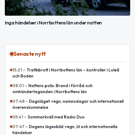
Inga händelser i Norrbottens län under natten
Senaste nytt
15:21
–
Trafikbrott i Norrbottens län – kontroller i Luleå
och Boden
08:01
–
Nattens polis: Brand i förråd och
omhändertaganden i Norrbottens län
07:48
–
Dagsläget: regn, namnsdagar och internationell
överenskommelse
05:41
–
Sommarkväll med Radio Duo
07:47
–
Dagens lägesbild: regn, öl och internationella
händelser