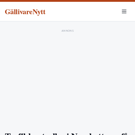
GällivareNytt
ANNONS