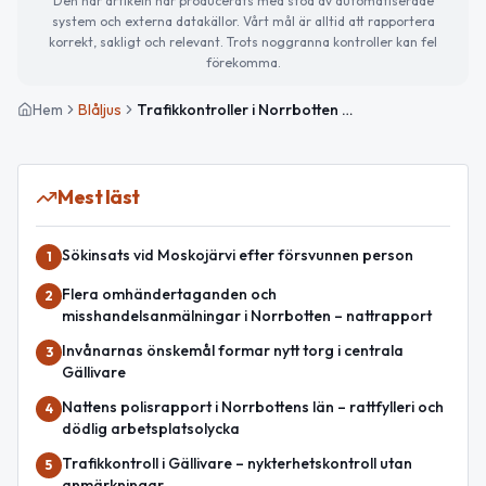
Den här artikeln har producerats med stöd av automatiserade
system och externa datakällor. Vårt mål är alltid att rapportera
korrekt, sakligt och relevant. Trots noggranna kontroller kan fel
förekomma.
Hem
Blåljus
Trafikkontroller i Norrbotten – få anmärkningar under nykterhetsinsats
Mest läst
Sökinsats vid Moskojärvi efter försvunnen person
1
Flera omhändertaganden och
2
misshandelsanmälningar i Norrbotten – nattrapport
Invånarnas önskemål formar nytt torg i centrala
3
Gällivare
Nattens polisrapport i Norrbottens län – rattfylleri och
4
dödlig arbetsplatsolycka
Trafikkontroll i Gällivare – nykterhetskontroll utan
5
anmärkningar