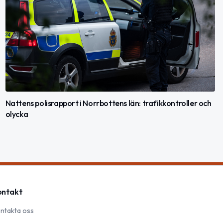
Nattens polisrapport i Norrbottens län: trafikkontroller och
olycka
ontakt
ntakta oss