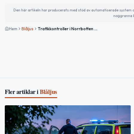
Den här artikeln har producerats med stöd av automatiserade system och 
noggranna k
Hem
Blåljus
Trafikkontroller i Norrbotten – flera böter för hastighet och bilbälte
Fler artiklar i
Blåljus