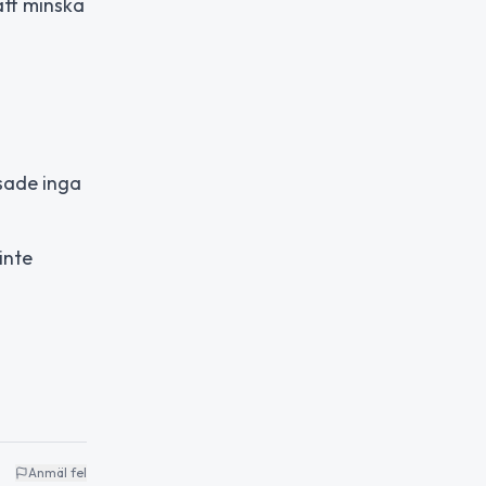
att minska
sade inga
inte
Anmäl fel