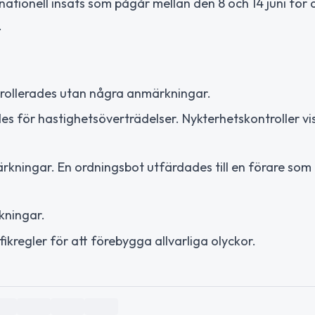
nationell insats som pågår mellan den 8 och 14 juni för 
.
rollerades utan några anmärkningar.
s för hastighetsöverträdelser. Nykterhetskontroller vi
kningar. En ordningsbot utfärdades till en förare som 
kningar.
fikregler för att förebygga allvarliga olyckor.