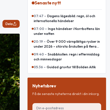
Senaste nytt
07:47
–
Dagens lägesbild: regn, öl och
internationella händelser
Dela
07:00
–
Inga händelser i Norrbottens län
under natten
20:19
–
Över 9 000 värnpliktiga rycker in
under 2026 – största årskullen på flera
decennier
09:40
–
Snabbkollen: regn i eftermiddag
och minnesdagar
05:36
–
Guidad gruvtur till Boliden Aitik
Nyhetsbrev
Få de senaste nyheterna direkt i din inkorg.