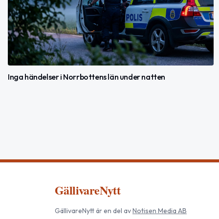
Inga händelser i Norrbottens län under natten
GällivareNytt
GällivareNytt
är en del av
Notisen Media AB