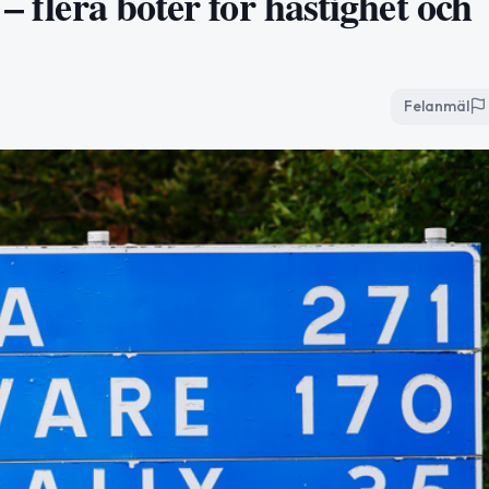
– flera böter för hastighet och
Felanmäl