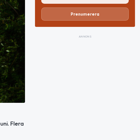
Prenumerera
ANNONS
ni. Flera