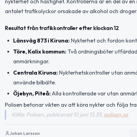
nykterhet och hastighet. Kontrollerna är en del av en 
antalet trafikolyckor orsakade av alkohol och droger
Resultat från trafikkontroller efter klockan 12
Länsväg 873 i Kiruna:
Nykterhet och fordon kont
Töre, Kalix kommun:
Två ordningsböter utfärdade
anmärkningar.
Centrala Kiruna:
Nykterhetskontroller utan anmär
använde bilbälte.
Öjebyn, Piteå:
Alla kontrollerade var utan anmär
Polisen betonar vikten av att köra nykter och följa tra
Källa: Polisen, publicerad 10 juni 13.35,
polisen.se
Johan Larsson