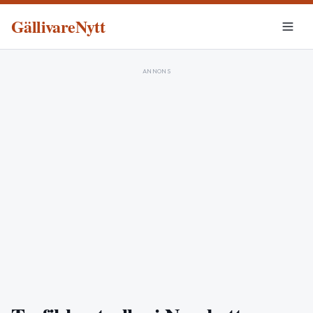
GällivareNytt
ANNONS