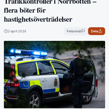
Trafikkontroller i Norrbotten –
flera böter för
hastighetsöverträdelser
2 april 2026
Felanmäl
Dela