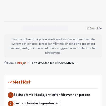
Anmäl fel
Den här artikeln har producerats med stöd av automatiserade
system och externa datakällor. Vårt mål är alltid att rapportera
korrekt, sakligt och relevant. Trots noggranna kontroller kan fel
förekomma.
Hem
Blåljus
Trafikkontroller i Norrbotten – flera böter för hastighetsöverträdelser
Mest läst
Sökinsats vid Moskojärvi efter försvunnen person
1
Flera omhändertaganden och
2