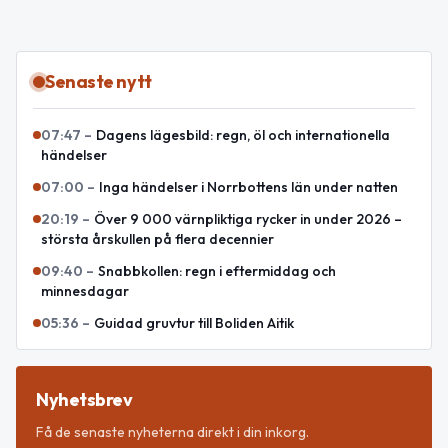
Senaste nytt
07:47
–
Dagens lägesbild: regn, öl och internationella
händelser
07:00
–
Inga händelser i Norrbottens län under natten
20:19
–
Över 9 000 värnpliktiga rycker in under 2026 –
största årskullen på flera decennier
09:40
–
Snabbkollen: regn i eftermiddag och
minnesdagar
05:36
–
Guidad gruvtur till Boliden Aitik
Nyhetsbrev
Få de senaste nyheterna direkt i din inkorg.