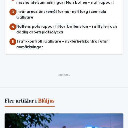
misshandelsanmälningar i Norrbotten – nattrapport
Invånarnas önskemål formar nytt torg i centrala
3
Gällivare
Nattens polisrapport i Norrbottens län – rattfylleri och
4
dödlig arbetsplatsolycka
Trafikkontroll i Gällivare – nykterhetskontroll utan
5
anmärkningar
ANNONS
Fler artiklar i
Blåljus