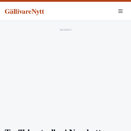
GällivareNytt
ANNONS