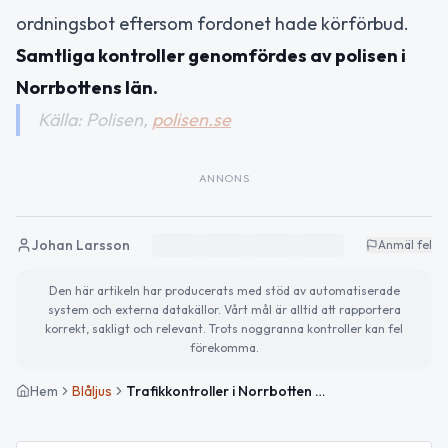
ordningsbot eftersom fordonet hade körförbud.
Samtliga kontroller genomfördes av polisen i
Norrbottens län.
Källa: Polisen,
polisen.se
ANNONS
Johan Larsson
Anmäl fel
Den här artikeln har producerats med stöd av automatiserade
system och externa datakällor. Vårt mål är alltid att rapportera
korrekt, sakligt och relevant. Trots noggranna kontroller kan fel
förekomma.
Hem
Blåljus
Trafikkontroller i Norrbotten – inga rattfyllerister, en bil med körförbud