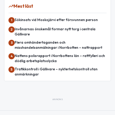
Mest läst
Sökinsats vid Moskojärvi efter försvunnen person
1
Invånarnas önskemål formar nytt torg i centrala
2
Gällivare
Flera omhändertaganden och
3
misshandelsanmälningar i Norrbotten – nattrapport
Nattens polisrapport i Norrbottens län – rattfylleri och
4
dödlig arbetsplatsolycka
Trafikkontroll i Gällivare – nykterhetskontroll utan
5
anmärkningar
ANNONS