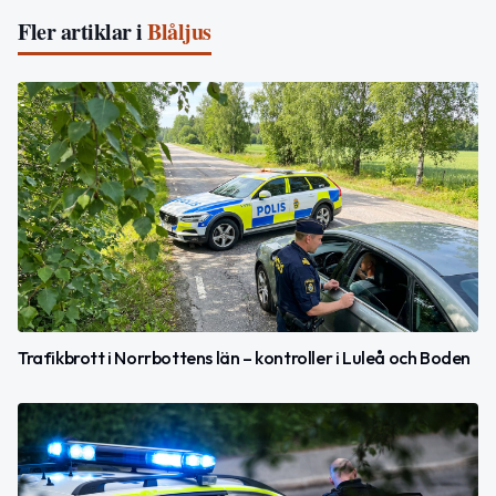
Fler artiklar i
Blåljus
Trafikbrott i Norrbottens län – kontroller i Luleå och Boden