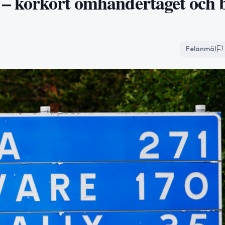
n – körkort omhändertaget och 
Felanmäl