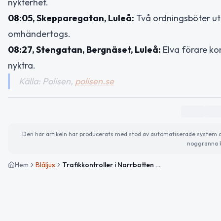
nykterhet.
08:05, Skepparegatan, Luleå:
Två ordningsböter ut
omhändertogs.
08:27, Stengatan, Bergnäset, Luleå:
Elva förare ko
nyktra.
Källa: Polisen,
polisen.se
Den här artikeln har producerats med stöd av automatiserade system och 
noggranna k
Hem
Blåljus
Trafikkontroller i Norrbotten – körkort omhändertaget och böter utdelade