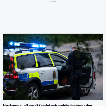
ANNONS
Nattens polis: Brand i förråd och omhändertaganden i