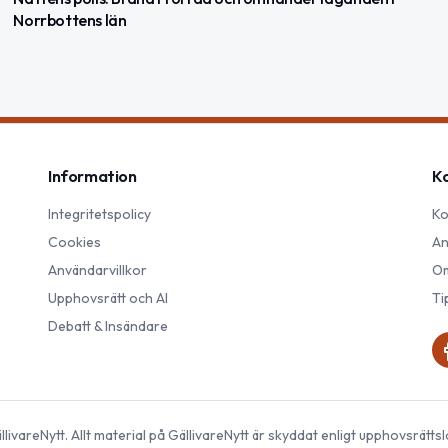
Norrbottens län
Information
K
Integritetspolicy
Ko
Cookies
An
Användarvillkor
Om
Upphovsrätt och AI
Ti
Debatt & Insändare
llivareNytt
. Allt material på
GällivareNytt
är skyddat enligt upphovsrättsl