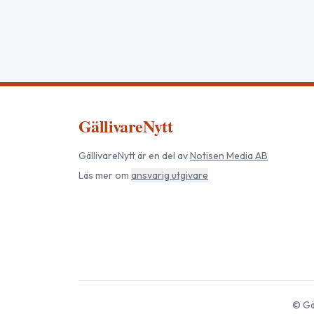
GällivareNytt
GällivareNytt
är en del av
Notisen Media AB
Läs mer om
ansvarig utgivare
©
Gä