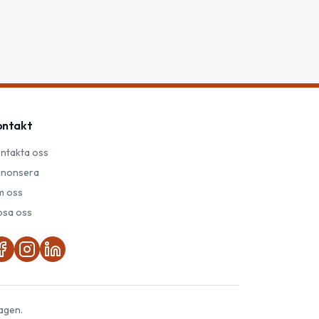
ontakt
ntakta oss
nonsera
 oss
psa oss
agen.