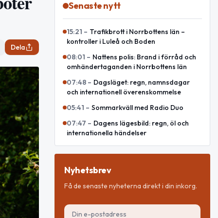
böter
Senaste nytt
15:21
–
Trafikbrott i Norrbottens län –
kontroller i Luleå och Boden
Dela
08:01
–
Nattens polis: Brand i förråd och
omhändertaganden i Norrbottens län
07:48
–
Dagsläget: regn, namnsdagar
och internationell överenskommelse
05:41
–
Sommarkväll med Radio Duo
07:47
–
Dagens lägesbild: regn, öl och
internationella händelser
Nyhetsbrev
Få de senaste nyheterna direkt i din inkorg.