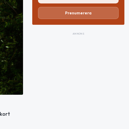
Prenumerera
ANNONS
rkort