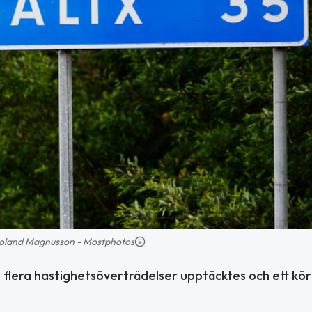
: Roland Magnusson - Mostphotos
r flera hastighetsöverträdelser upptäcktes och ett kö