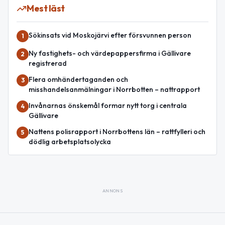
Mest läst
Sökinsats vid Moskojärvi efter försvunnen person
1
Ny fastighets- och värdepappersfirma i Gällivare
2
registrerad
Flera omhändertaganden och
3
misshandelsanmälningar i Norrbotten – nattrapport
Invånarnas önskemål formar nytt torg i centrala
4
Gällivare
Nattens polisrapport i Norrbottens län – rattfylleri och
5
dödlig arbetsplatsolycka
ANNONS