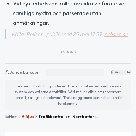
Vid nykterhetskontroller av cirka 25 förare var
samtliga nyktra och passerade utan
anmärkningar.
Källa: Polisen, publicerad 25 maj 17.59,
polisen.se
ANNONS
Johan Larsson
Anmäl fel
Den här artikeln har producerats med stöd av automatiserade
system och externa datakällor. Vårt mål är alltid att rapportera
korrekt, sakligt och relevant. Trots noggranna kontroller kan fel
förekomma.
Hem
Blåljus
Trafikkontroller i Norrbotten: misstänkt olovlig körning och trafikolycka i Luleå