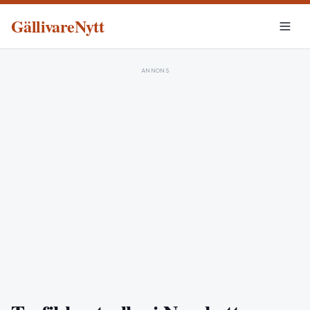
GällivareNytt
ANNONS