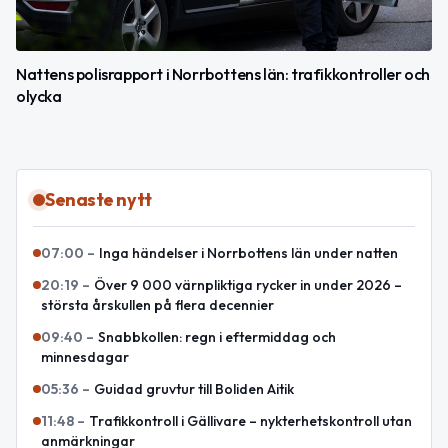
Nattens polisrapport i Norrbottens län: trafikkontroller och
olycka
Senaste nytt
07:00
–
Inga händelser i Norrbottens län under natten
20:19
–
Över 9 000 värnpliktiga rycker in under 2026 –
största årskullen på flera decennier
09:40
–
Snabbkollen: regn i eftermiddag och
minnesdagar
05:36
–
Guidad gruvtur till Boliden Aitik
11:48
–
Trafikkontroll i Gällivare – nykterhetskontroll utan
anmärkningar