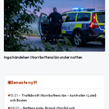
Inga händelser i Norrbottens län under natten
Senaste nytt
15:21
–
Trafikbrott i Norrbottens län – kontroller i Luleå
och Boden
08:01
–
Nattens polis: Brand i förråd och