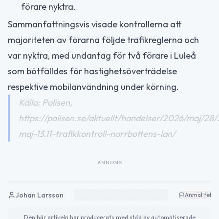
förare nyktra.
Sammanfattningsvis visade kontrollerna att
majoriteten av förarna följde trafikreglerna och
var nyktra, med undantag för två förare i Luleå
som bötfälldes för hastighetsöverträdelse
respektive mobilanvändning under körning.
Källa: Polisen,
https://polisen.se/aktuellt/handelser/2026/maj/28/
maj-13.11-trafikkontroll-norrbottens-lan/
ANNONS
Johan Larsson
Anmäl fel
Den här artikeln har producerats med stöd av automatiserade