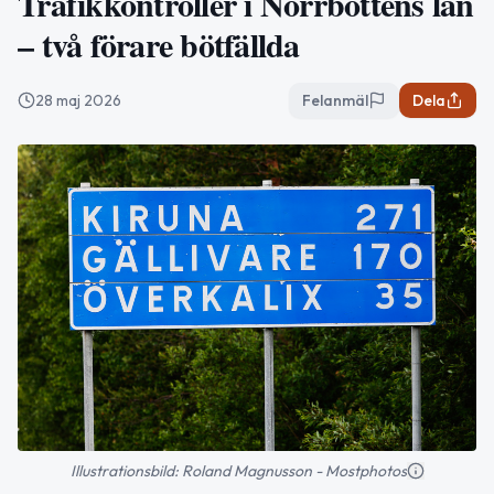
Trafikkontroller i Norrbottens län
– två förare bötfällda
28 maj 2026
Felanmäl
Dela
Illustrationsbild: Roland Magnusson - Mostphotos