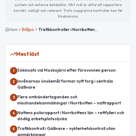
system och externa datakällor. Vårt mål är alltid att rapportera
korrekt, sakligt och relevant. Trots noggranna kontroller kan fel
förekomma.
Hem
Blåljus
Trafikkontroller i Norrbottens län – två förare bötfällda
Mest läst
Sökinsats vid Moskojärvi efter försvunnen person
1
Invånarnas önskemål formar nytt torg i centrala
2
Gällivare
Flera omhändertaganden och
3
misshandelsanmälningar i Norrbotten – nattrapport
Nattens polisrapport i Norrbottens län – rattfylleri och
4
dödlig arbetsplatsolycka
Trafikkontroll i Gällivare – nykterhetskontroll utan
5
anmärkningar