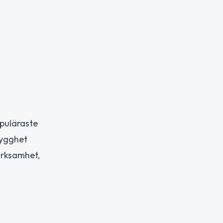
opuläraste
rygghet
ärksamhet,