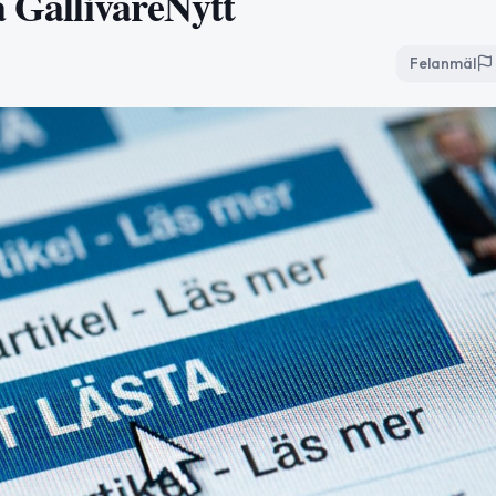
å GällivareNytt
Felanmäl