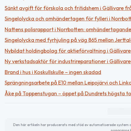
Sänkt avgift för förskola och fritidshem i Gällivare från
Singelolycka och omhändertagen för fylleri i Norrbot
Nattens polisrapport i Norrbotten: omhändertaganden,
Singelolycka med fyrhjuling på väg 865 mellan Jertt
Nybildat holdingbolag för aktieförvaltning i Gällivare
Ny verkstadsaktör för industrireparationer i Gällivare
Brand i hus i Koskullskulle – ingen skadad
Sprängningsarbete på E10 mellan Leipojärvi och Link
Åke på Toppenstugan – öppet på Dundrets högsta t
Den här artikeln har producerats med stöd av automatiserade system och 
noggranna k