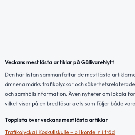
Veckans mest lästa artiklar på GällivareNytt
Den här listan sammanfattar de mest lästa artiklarn
ämnena märks trafikolyckor och säkerhetsrelaterade hä
och samhällsinformation. Även nyheter om lokala f
vilket visar på en bred läsarkrets som följer både va
Topplista över veckans mest lästa artiklar
Trafikolycka i Koskullskulle – bil körde in i träd