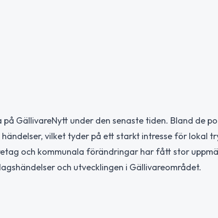
a på GällivareNytt under den senaste tiden. Bland de p
ndelser, vilket tyder på ett starkt intresse för lokal t
öretag och kommunala förändringar har fått stor uppm
rdagshändelser och utvecklingen i Gällivareområdet.