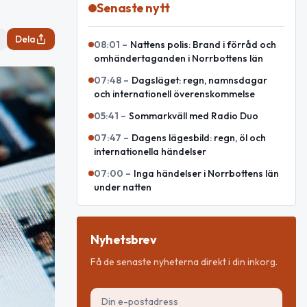
Senaste nytt
Dela
08:01
–
Nattens polis: Brand i förråd och
omhändertaganden i Norrbottens län
07:48
–
Dagsläget: regn, namnsdagar
och internationell överenskommelse
05:41
–
Sommarkväll med Radio Duo
07:47
–
Dagens lägesbild: regn, öl och
internationella händelser
07:00
–
Inga händelser i Norrbottens län
under natten
Nyhetsbrev
Få de senaste nyheterna direkt i din inkorg.