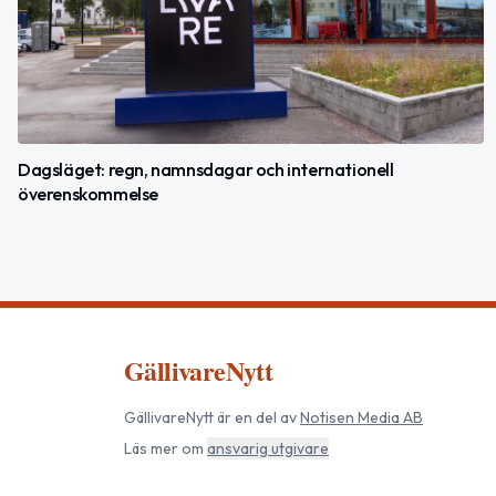
Dagsläget: regn, namnsdagar och internationell
överenskommelse
GällivareNytt
GällivareNytt
är en del av
Notisen Media AB
Läs mer om
ansvarig utgivare