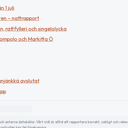
 1 juli
ten – nattrapport
 rattfylleri och singelolycka
alompolo och Markitta Ö
anjänkkä avslutat
opp
externa datakällor. Vårt mål är alltid att rapportera korrekt, sakligt och relev
ontroller kan fel förekomma.