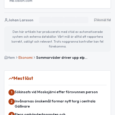
mb.cision.com
Johan Larsson
Anmäl fel
Den här artikeln har producerats med stöd av automatiserade
system och externa datakällor. Vårt mål är alltid att rapportera
korrekt, sakligt och relevant. Trots noggranna kontroller kan fel
förekomma.
Hem
Ekonomi
Sommarväder driver upp elpriserna – stora svängningar även i norr
Mest läst
Sökinsats vid Moskojärvi efter försvunnen person
1
Invånarnas önskemål formar nytt torg i centrala
2
Gällivare
Flera omhändertaganden och
3