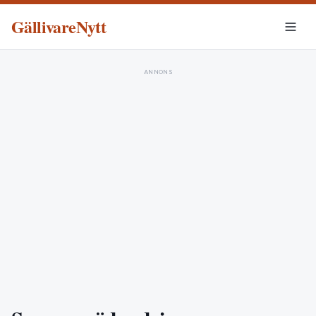
GällivareNytt
ANNONS