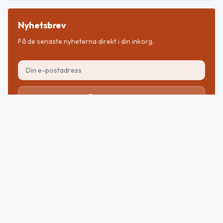
Nyhetsbrev
Få de senaste nyheterna direkt i din inkorg.
Prenumerera
GällivareNytt
GällivareNytt
är en del av Notisen Media AB
Läs mer om
ansvarig utgivare