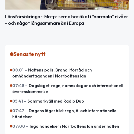
Länsförsäkringar: Matpriserna har ökat i ”normala” nivåer
– och något långsammare än i Europa
Senaste nytt
08:01
–
Nattens polis: Brand i förråd och
omhändertaganden i Norrbottens län
07:48
–
Dagsläget: regn, namnsdagar och internationell
överenskommelse
05:41
–
Sommarkväll med Radio Duo
07:47
–
Dagens lägesbild: regn, öl och internationella
händelser
07:00
–
Inga händelser i Norrbottens län under natten